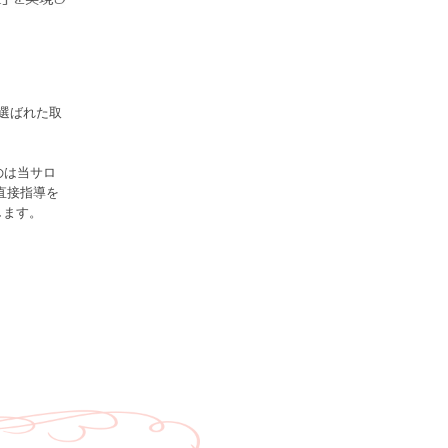
選ばれた取
のは当サロ
直接指導を
します。